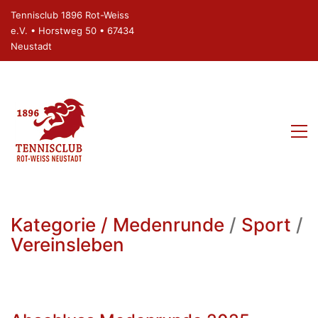
Tennisclub 1896 Rot-Weiss
e.V. • Horstweg 50 • 67434
Neustadt
Kategorie /
Medenrunde
/
Sport
/
Vereinsleben